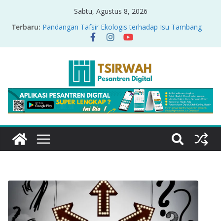
Sabtu, Agustus 8, 2026
Terbaru:
Pandangan Tafsir Ekologis terhadap Isu Tambang
Nikel di Raja Ampat
PRODUK RELASI KUASA-IDIOLOGI PADA TAFSIR
ERA PERTENGAHAN
Sirah Nabawiyah
Oversharing dan Privasi dalam Al-Qur’an: “Ketika
Ayat Bicara Soal Curhat di Sosmed”
Menyikapi Fatherless, Kisah Lukman Menjadi
Cerminan