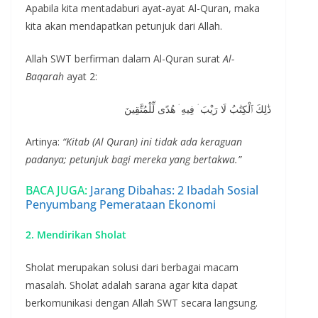
Apabila kita mentadaburi ayat-ayat Al-Quran, maka
kita akan mendapatkan petunjuk dari Allah.
Allah SWT berfirman dalam Al-Quran surat
Al-
Baqarah
ayat 2:
ذَٰلِكَ ٱلْكِتَٰبُ لَا رَيْبَ ۛ فِيهِ ۛ هُدًى لِّلْمُتَّقِينَ
Artinya:
“Kitab (Al Quran) ini tidak ada keraguan
padanya; petunjuk bagi mereka yang bertakwa.”
BACA JUGA:
Jarang Dibahas: 2 Ibadah Sosial
Penyumbang Pemerataan Ekonomi
2. Mendirikan Sholat
Sholat merupakan solusi dari berbagai macam
masalah. Sholat adalah sarana agar kita dapat
berkomunikasi dengan Allah SWT secara langsung.