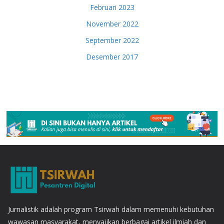
Februari 2023
November 2022
September 2022
Desember 2017
Jurnalistik adalah program Tsirwah dalam memenuhi kebutuhan
wawasan masyarakat, menyajikan berbagai artikel ilmiah dan