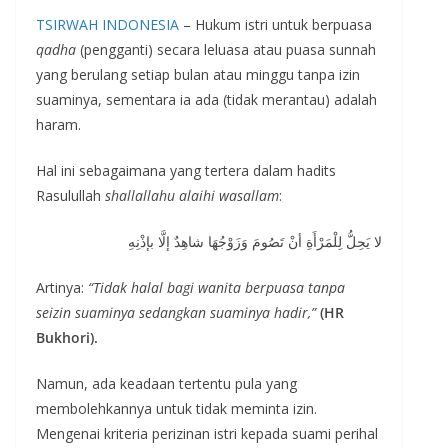
TSIRWAH INDONESIA
– Hukum istri untuk berpuasa
qadha
(pengganti) secara leluasa atau puasa sunnah
yang berulang setiap bulan atau minggu tanpa izin
suaminya, sementara ia ada (tidak merantau) adalah
haram.
Hal ini sebagaimana yang tertera dalam hadits
Rasulullah
shallallahu alaihi wasallam
:
لا يَحِلُّ لِلْمَرْأَةِ أنْ تَصُومَ وَزَوْجُهَا شاهِدٌ إلَّا بإذْنِهِ
Artinya:
“Tidak halal bagi wanita berpuasa tanpa
seizin suaminya sedangkan suaminya hadir,”
(HR
Bukhori).
Namun, ada keadaan tertentu pula yang
membolehkannya untuk tidak meminta izin.
Mengenai kriteria perizinan istri kepada suami perihal