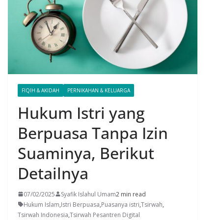
FIQIH & AKIDAH
PERNIKAHAN & KELUARGA
Hukum Istri yang
Berpuasa Tanpa Izin
Suaminya, Berikut
Detailnya
07/02/2025
Syafik Islahul Umam
2 min read
Hukum Islam
,
Istri Berpuasa
,
Puasanya istri
,
Tsirwah
,
Tsirwah Indonesia
,
Tsirwah Pesantren Digital