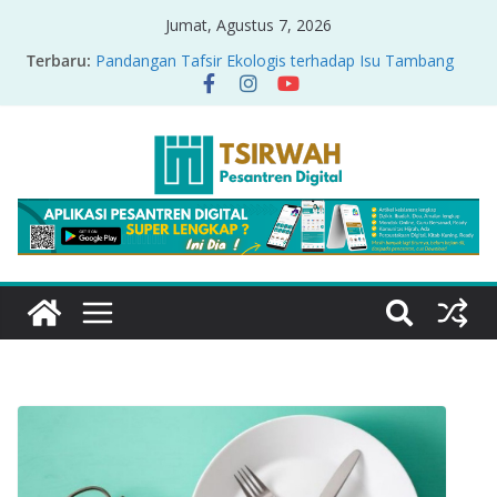
Jumat, Agustus 7, 2026
Terbaru:
Pandangan Tafsir Ekologis terhadap Isu Tambang
Nikel di Raja Ampat
PRODUK RELASI KUASA-IDIOLOGI PADA TAFSIR
ERA PERTENGAHAN
Sirah Nabawiyah
Oversharing dan Privasi dalam Al-Qur’an: “Ketika
Ayat Bicara Soal Curhat di Sosmed”
Menyikapi Fatherless, Kisah Lukman Menjadi
Cerminan