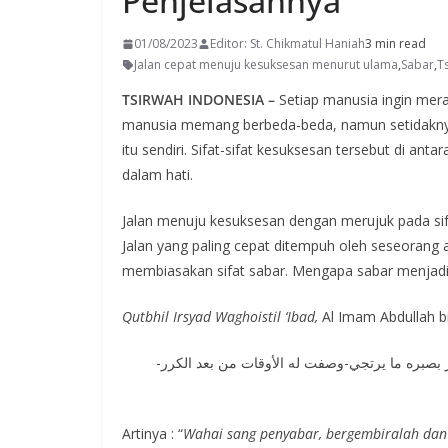
Penjelasannya
01/08/2023
Editor: St. Chikmatul Haniah
3 min read
Jalan cepat menuju kesuksesan menurut ulama
,
Sabar
,
T
TSIRWAH INDONESIA –
Setiap manusia ingin mera
manusia memang berbeda-beda, namun setidaknya a
itu sendiri. Sifat-sifat kesuksesan tersebut di a
dalam hati.
Jalan menuju kesuksesan dengan merujuk pada sifa
Jalan yang paling cepat ditempuh oleh seseorang
membiasakan sifat sabar. Mengapa sabar menjadi 
Qutbhil Irsyad Waghoistil ‘Ibad,
Al Imam Abdullah bi
ور بصبره ما يرتجي-وصفت له الأوقات من بعد الكرر
Artinya : “
Wahai sang penyabar, bergembiralah dan