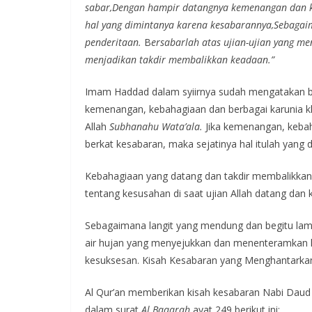
sabar,
Dengan hampir datangnya kemenangan dan ke
hal yang dimintanya karena kesabarannya,
Sebagai
penderitaan.
B
ersabarlah atas ujian-ujian yang m
menjadikan takdir membalikkan keadaan.”
Imam Haddad dalam syiirnya sudah mengatakan b
kemenangan, kebahagiaan dan berbagai karunia 
Allah
Subhanahu Wata’ala.
Jika kemenangan, kebah
berkat kesabaran, maka sejatinya hal itulah yan
Kebahagiaan yang datang dan takdir membalikkan
tentang kesusahan di saat ujian Allah datang dan 
Sebagaimana langit yang mendung dan begitu lama
air hujan yang menyejukkan dan menenteramkan ha
kesuksesan. Kisah Kesabaran yang Menghantarkan
Al Qur’an memberikan kisah kesabaran Nabi Daud
dalam surat
Al Baqarah
ayat 249 berikut ini: