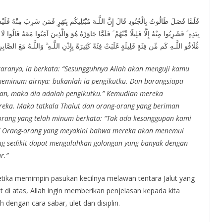
فَلَمَّا فَصَلَ طَالُوتُ بِالْجُنُودِ قَالَ إِنَّ اللَّـهَ مُبْتَلِيكُم بِنَهَرٍ فَمَن شَرِبَ مِنْهُ فَلَيْ
بِيَدِهِ ۚ فَشَرِبُوا مِنْهُ إِلَّا قَلِيلًا مِّنْهُمْ ۚ فَلَمَّا جَاوَزَهُ هُوَ وَالَّذِينَ آمَنُوا مَعَهُ قَالُوا ل
مُّلَاقُو اللَّـهِ كَم مِّن فِئَةٍ قَلِيلَةٍ غَلَبَتْ فِئَةً كَثِيرَةً بِإِذْنِ اللَّـهِ ۗ وَاللَّـهُ مَعَ الصَّابِ
aranya, ia berkata: “Sesungguhnya Allah akan menguji kamu
meminum airnya; bukanlah ia pengikutku. Dan barangsiapa
an, maka dia adalah pengikutku.” Kemudian mereka
eka. Maka tatkala Thalut dan orang-orang yang beriman
-orang yang telah minum berkata: “Tak ada kesanggupan kami
a.” Orang-orang yang meyakini bahwa mereka akan menemui
ang sedikit dapat mengalahkan golongan yang banyak dengan
r.”
etika memimpin pasukan kecilnya melawan tentara Jalut yang
 di atas, Allah ingin memberikan penjelasan kepada kita
dengan cara sabar, ulet dan disiplin.