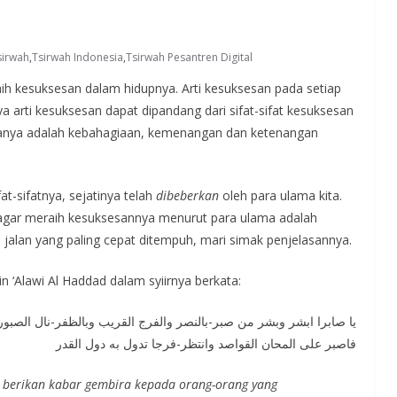
sirwah
,
Tsirwah Indonesia
,
Tsirwah Pesantren Digital
ih kesuksesan dalam hidupnya. Arti kesuksesan pada setiap
rti kesuksesan dapat dipandang dari sifat-sifat kesuksesan
ntaranya adalah kebahagiaan, kemenangan dan ketenangan
t-sifatnya, sejatinya telah
dibeberkan
oleh para ulama kita.
 agar meraih kesuksesannya menurut para ulama adalah
jalan yang paling cepat ditempuh, mari simak penjelasannya.
n ‘Alawi Al Haddad dalam syiirnya berkata:
يا صابرا ابشر وبشر من صبر-بالنصر والفرج القريب وبالظفر-نال الصب-
فاصبر على المحان القواصد وانتظر-فرجا تدول به دول القدر
 berikan kabar gembira kepada orang-orang yang