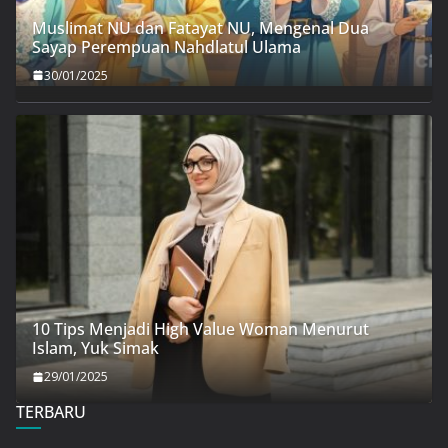
Muslimat NU dan Fatayat NU, Mengenal Dua
Sayap Perempuan Nahdlatul Ulama
30/01/2025
10 Tips Menjadi High Value Woman Menurut
Islam, Yuk Simak
29/01/2025
TERBARU