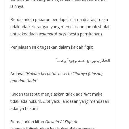
lainnya.
Berdasarkan paparan pendapat ulama di atas, maka
tidak ada keterangan yang menjelaskan jamak sholat
untuk keadaan
walimatul ‘urys
(pesta pernikahan)
.
Penjelasan ini ditegaskan dalam kaidah fiqih:
الحكم يدور مع علته وجوداً وعدماً
Artinya: “
Hukum berputar beserta ‘illatnya (alasan),
ada dan tiada
.”
Kaidah tersebut menjelaskan tidak ada
illat
maka
tidak ada hukum.
Illat
yaitu landasan yang mendasari
adanya hukum.
Berdasarkan kitab
Qawaid Al Fiqh Al
Islamiyah
disebutkan kesibukan dalam resepsi