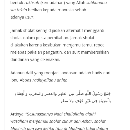
bentuk
rukhsah
(kemudahan) yang Allah
subhanahu
wa ta’ala
berikan kepada manusia sebab
adanya
uzur
.
Jamak sholat sering dijadikan alternatif mengganti
sholat dalam pesta pernikahan. Jamak sholat
dilakukan karena kesibukan menjamu tamu, repot
melepas pakaian pengantin, dan sulit membersihkan
dandanan yang dikenakan.
Adapun dalil yang menjadi landasan adalah hadis dari
Ibnu Abbas
radhiyallahu anhu
:
جَمَعَ رَسُولُ اللَّهِ صَلَّى تين الظهر والعصر والمغرب وَالْعِشَاءِ
بِالْمَدِينَةِ فِي غَيْرِ خَوْفٍ ولا مطر
Artinya: “S
esungguhnya Nabi shallallahu alaihi
wasallam menjamak sholat Zuhur dan Ashar, sholat
Maghrib dan Isya ketika tiba di Madinah tidak dalam