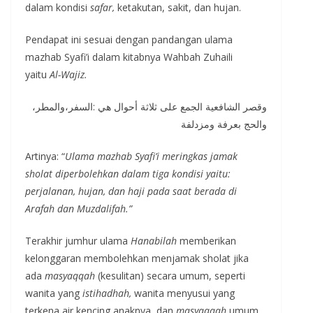
dalam kondisi
safar,
ketakutan, sakit, dan hujan.
Pendapat ini sesuai dengan pandangan ulama
mazhab Syafi’i dalam kitabnya Wahbah Zuhaili
yaitu
Al-Wajiz.
وقصر الشافعية الجمع على ثلاثة أحوال هي :السفر،والمطر،
والحج بعرفة ومزدلفة
Artinya: “
Ulama mazhab Syafi’i meringkas jamak
sholat diperbolehkan dalam tiga kondisi yaitu:
perjalanan, hujan, dan haji pada saat berada di
Arafah dan Muzdalifah.”
Terakhir jumhur ulama
Hanabilah
memberikan
kelonggaran membolehkan menjamak sholat jika
ada
masyaqqah
(kesulitan) secara umum, seperti
wanita yang
istihadhah,
wanita menyusui yang
terkena air kencing anaknya, dan
masyaqqah
umum