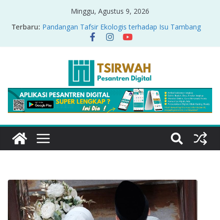
Minggu, Agustus 9, 2026
Terbaru:
Pandangan Tafsir Ekologis terhadap Isu Tambang
Nikel di Raja Ampat
PRODUK RELASI KUASA-IDIOLOGI PADA TAFSIR
ERA PERTENGAHAN
Sirah Nabawiyah
Oversharing dan Privasi dalam Al-Qur’an: “Ketika
Ayat Bicara Soal Curhat di Sosmed”
Menyikapi Fatherless, Kisah Lukman Menjadi
Cerminan