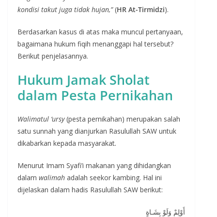
kondisi takut juga tidak hujan,”
(
HR At-Tirmidzi
).
Berdasarkan kasus di atas maka muncul pertanyaan,
bagaimana hukum fiqih menanggapi hal tersebut?
Berikut penjelasannya.
Hukum Jamak Sholat
dalam Pesta Pernikahan
Walimatul ‘ursy
(pesta pernikahan) merupakan salah
satu sunnah yang dianjurkan Rasulullah SAW untuk
dikabarkan kepada masyarakat
.
Menurut Imam Syafi’i makanan yang dihidangkan
dalam
walimah
adalah seekor kambing. Hal ini
dijelaskan dalam hadis Rasulullah SAW berikut:
أَوْلِمْ وَلَوْ بِشَـاةٍ