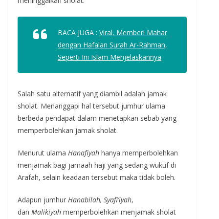
meninggalkan sholat.
BACA JUGA :
Viral, Memberi Mahar
dengan Hafalan Surah Ar-Rahman,
Seperti Ini Islam Menjelaskannya
Salah satu alternatif yang diambil adalah jamak
sholat. Menanggapi hal tersebut jumhur ulama
berbeda pendapat dalam menetapkan sebab yang
memperbolehkan jamak sholat.
Menurut ulama
Hanafiyah
hanya memperbolehkan
menjamak bagi jamaah haji yang sedang wukuf di
Arafah, selain keadaan tersebut maka tidak boleh.
Adapun jumhur
Hanabilah, Syafi’iyah
,
dan
Malikiyah
memperbolehkan menjamak sholat