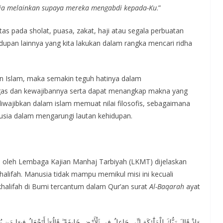
sia melainkan supaya mereka mengabdi kepada-Ku
.”
atas pada sholat, puasa, zakat, haji atau segala perbuatan
idupan lainnya yang kita lakukan dalam rangka mencari ridha
n Islam, maka semakin teguh hatinya dalam
gas dan kewajibannya serta dapat menangkap makna yang
diwajibkan dalam islam memuat nilai filosofis, sebagaimana
sia dalam mengarungi lautan kehidupan.
 oleh Lembaga Kajian Manhaj Tarbiyah (LKMT) dijelaskan
halifah. Manusia tidak mampu memikul misi ini kecuali
 khalifah di Bumi tercantum dalam Qur’an surat
Al-Baqarah
ayat
وَإِذْ قَالَ رَبُّكَ لِلْمَلَٰٓئِكَةِ إِنِّى جَاعِلٌ فِى ٱلْأَرْضِ خَلِيفَةً ۖ قَالُوٓا۟ أَتَجْعَلُ فِيهَا مَ ۖ