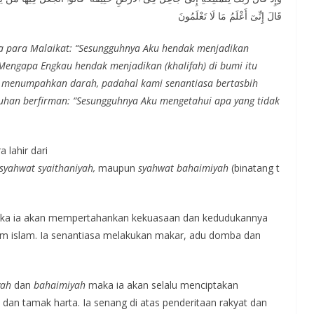
قَالَ إِنِّىٓ أَعْلَمُ مَا لَا تَعْلَمُونَ
a para Malaikat: “Sesungguhnya Aku hendak menjadikan
“Mengapa Engkau hendak menjadikan (khalifah) di bumi itu
menumpahkan darah, padahal kami senantiasa bertasbih
han berfirman: “Sesungguhnya Aku mengetahui apa yang tidak
 lahir dari
syahwat syaithaniyah,
maupun
syahwat
bahaimiyah
(binatang t
aka ia akan mempertahankan kekuasaan dan kedudukannya
am islam. Ia senantiasa melakukan makar, adu domba dan
yah
dan
bahaimiyah
maka ia akan selalu menciptakan
 dan tamak harta. Ia senang di atas penderitaan rakyat dan