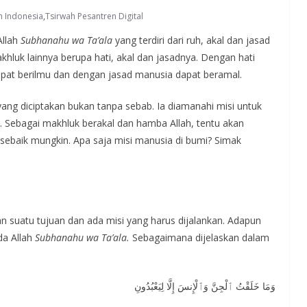
h Indonesia
,
Tsirwah Pesantren Digital
Allah
Subhanahu wa Ta’ala
yang terdiri dari ruh, akal dan jasad
khluk lainnya berupa hati, akal dan jasadnya. Dengan hati
pat berilmu dan dengan jasad manusia dapat beramal.
ng diciptakan bukan tanpa sebab. Ia diamanahi misi untuk
 Sebagai makhluk berakal dan hamba Allah, tentu akan
sebaik mungkin. Apa saja misi manusia di bumi? Simak
n suatu tujuan dan ada misi yang harus dijalankan. Adapun
da Allah
Subhanahu wa Ta’ala.
Sebagaimana dijelaskan dalam
وَمَا خَلَقْتُ ٱلْجِنَّ وَٱلْإِنسَ إِلَّا لِيَعْبُدُونِ