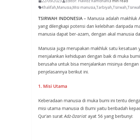
22/09/2023
Editor: Havidz Ramdhani
3 min read
Khalifah
,
Manusia
,
Misi manusia
,
Tarbiyah
,
Tsirwah
,
Tsirwa
TSIRWAH INDONESIA –
Manusia adalah makhluk 
yang dilengkapi potensi dan kelebihan daripada ma
manusia dapat ber-azam, dengan akal manusia da
Manusia juga merupakan makhluk satu kesatuan ya
menjalankan kehidupan dengan baik di muka bumi.
berusaha untuk bisa menjalankan misinya dengan 
penjelasannya berikut ini.
1. Misi Utama
Keberadaan manusia di muka bumi ini tentu denga
misi utama manusia di Bumi yaitu beribadah kepa
Qur’an surat
Adz-Dzariat
ayat 56 yang berbunyi: