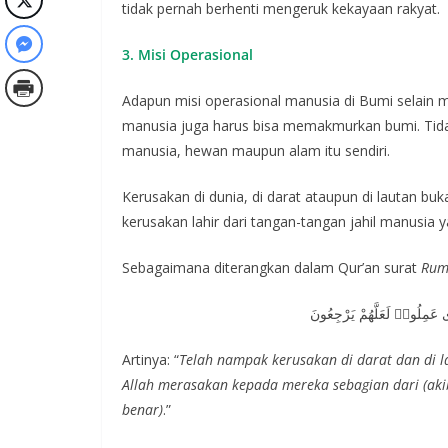
tidak pernah berhenti mengeruk kekayaan rakyat.
3. Misi Operasional
Adapun misi operasional manusia di Bumi selain m
manusia juga harus bisa memakmurkan bumi. Tida
manusia, hewan maupun alam itu sendiri.
Kerusakan di dunia, di darat ataupun di lautan buk
kerusakan lahir dari tangan-tangan jahil manusia
Sebagaimana diterangkan dalam Qur’an surat
Ru
 عَمِلُوا۟ لَعَلَّهُمْ يَرْجِعُونَ
Artinya: “
Telah nampak kerusakan di darat dan di 
Allah merasakan kepada mereka sebagian dari (aki
benar)
.”