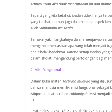
Artinya: “
Dan Aku tidak menciptakan jin dan manu
Seperti yang kita ketahui, ibadah tidak hanya terb
yang terlihat, namun juga dalam setiap aspek keh
Allah
Subhanahu wa Ta’ala
.
Semakin yakin langkahnya dalam menjawab serua
mengimplementasikan apa yang telah menjadi tu
ada dibalik ibadahnya. Karena setiap ibadah yang 
dalam sholat, mengandung pertolongan bagi manu
2. Misi Fungsional
Dalam buku materi
Tarbiyah Muayyid
yang disusun
bahwa manusia memiliki misi fungsional sebagai k
istiqomah di atas rel-rel
robbaniyah
. Misi menjadi
31:
ن يُفْسِدُ فِيهَا وَيَسْفِكُ ٱلدِّمَآءَ وَنَحْنُ نُسَبِّحُ بِحَمْدِكَ وَنُقَدِّسُ لَكَ