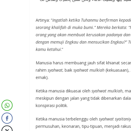
Artinya: “
Ingatlah ketika Tuhanmu berfirman kepad
seorang khalifah di muka bumi.” Mereka berkata: 
orang yang akan membuat kerusakan padanya dan 
dengan memuji Engkau dan mensucikan Engkau?” Tu
kamu ketahui
.”
Manusia harus membuang jauh sifat khianat secara
rahim
syahwat,
baik
syahwat mulkiah
(kekuasaan),
ernak).
Ketika manusia dikuasai oleh
syahwat mulkiah
, m
meskipun dengan jalan yang tidak dibenarkan dal
konspirasi politik.
Ketika manusia terbelenggu oleh
syahwat syaitani
permusuhan, keonaran, tipu-tipuan, menjadi rakus