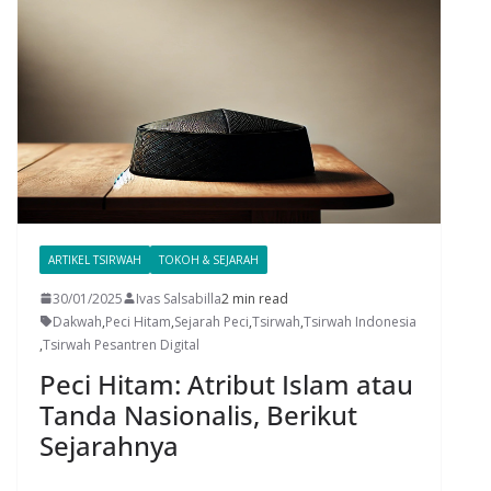
ARTIKEL TSIRWAH
TOKOH & SEJARAH
30/01/2025
Ivas Salsabilla
2 min read
Dakwah
,
Peci Hitam
,
Sejarah Peci
,
Tsirwah
,
Tsirwah Indonesia
,
Tsirwah Pesantren Digital
Peci Hitam: Atribut Islam atau
Tanda Nasionalis, Berikut
Sejarahnya