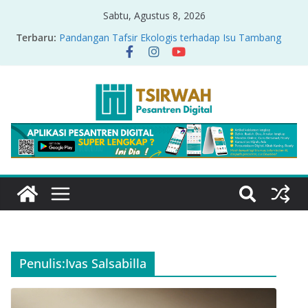
Sabtu, Agustus 8, 2026
Terbaru:
Pandangan Tafsir Ekologis terhadap Isu Tambang
Nikel di Raja Ampat
PRODUK RELASI KUASA-IDIOLOGI PADA TAFSIR
ERA PERTENGAHAN
Sirah Nabawiyah
Oversharing dan Privasi dalam Al-Qur’an: “Ketika
Ayat Bicara Soal Curhat di Sosmed”
Menyikapi Fatherless, Kisah Lukman Menjadi
Cerminan
Penulis:
Ivas Salsabilla