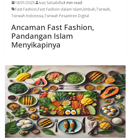
18/01/2025
Ivas Salsabilla
3 min read
Fast Fashion
,
Fast Fashion dalam Islam
,
limbah
,
Tsirwah
,
Tsirwah Indonesia
,
Tsirwah Pesantren Digital
Ancaman Fast Fashion,
Pandangan Islam
Menyikapinya