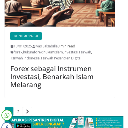
EKONOMI SYARIAH
13/01/2025
Ivas Salsabilla
3 min read
forex
,
hukumforex
,
hukumislam
,
investasi
,
Tsirwah
,
Tsirwah Indonesia
,
Tsirwah Pesantren Digital
Forex sebagai Instrumen
Investasi, Benarkah Islam
Melarang
1
2