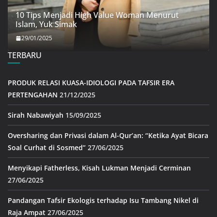
10 Tips Menjadi High Value Woman Menurut
Islam, Yuk Simak
29/01/2025
TERBARU
PRODUK RELASI KUASA-IDIOLOGI PADA TAFSIR ERA
PERTENGAHAN
21/12/2025
Sirah Nabawiyah
15/09/2025
Oversharing dan Privasi dalam Al-Qur’an: “Ketika Ayat Bicara
Soal Curhat di Sosmed”
27/06/2025
Menyikapi Fatherless, Kisah Lukman Menjadi Cerminan
27/06/2025
Pandangan Tafsir Ekologis terhadap Isu Tambang Nikel di
Raja Ampat
27/06/2025