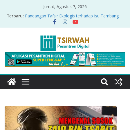
Jumat, Agustus 7, 2026
Terbaru:
Pandangan Tafsir Ekologis terhadap Isu Tambang
Nikel di Raja Ampat
PRODUK RELASI KUASA-IDIOLOGI PADA TAFSIR
ERA PERTENGAHAN
Sirah Nabawiyah
Oversharing dan Privasi dalam Al-Qur’an: “Ketika
Ayat Bicara Soal Curhat di Sosmed”
Menyikapi Fatherless, Kisah Lukman Menjadi
Cerminan