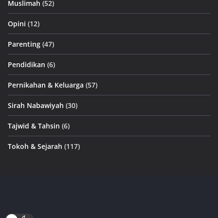
Muslimah
(52)
Opini
(12)
Parenting
(47)
Pendidikan
(6)
Pernikahan & Keluarga
(57)
Sirah Nabawiyah
(30)
Tajwid & Tahsin
(6)
Tokoh & Sejarah
(117)
Hak Cipta © 2026
Artikel Tsirwah
. Keseluruhan Hak Cipta.
Tema:
ColorMag
oleh ThemeGrill. Dipersembahkan oleh
WordPress
.