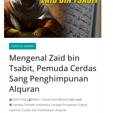
TOKOH & SEJARAH
Mengenal Zaid bin
Tsabit, Pemuda Cerdas
Sang Penghimpunan
Alquran
20/01/2024
Editor: Havidz Ramdhani
2 min read
Tsirwah
,
Tsirwah Indonesia
,
Tsirwah Pesantren Digital
,
Zaid bin Tsabit dan Pembukuan Alquran