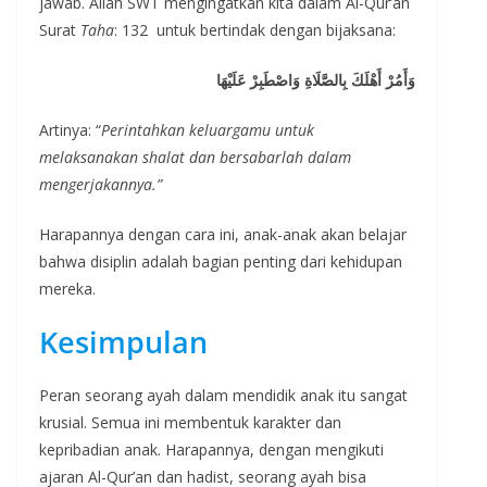
jawab. Allah SWT mengingatkan kita dalam Al-Qur’an
Surat
Taha
: 132 untuk bertindak dengan bijaksana:
وَأَمُرْ أَهْلَكَ بِالصَّلَاةِ وَاصْطَبِرْ عَلَيْهَا
Artinya: “
Perintahkan keluargamu untuk
melaksanakan shalat dan bersabarlah dalam
mengerjakannya.”
Harapannya dengan cara ini, anak-anak akan belajar
bahwa disiplin adalah bagian penting dari kehidupan
mereka.
Kesimpulan
Peran seorang ayah dalam mendidik anak itu sangat
krusial. Semua ini membentuk karakter dan
kepribadian anak. Harapannya, dengan mengikuti
ajaran Al-Qur’an dan hadist, seorang ayah bisa