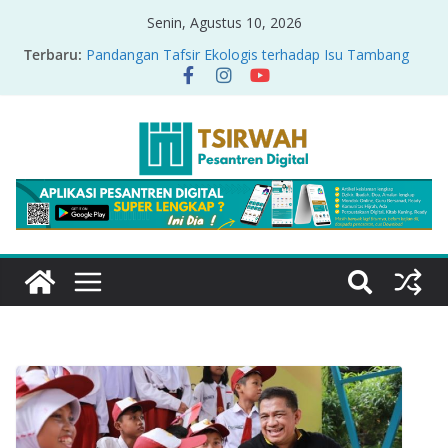
Senin, Agustus 10, 2026
Terbaru:
Pandangan Tafsir Ekologis terhadap Isu Tambang
Nikel di Raja Ampat
PRODUK RELASI KUASA-IDIOLOGI PADA TAFSIR
ERA PERTENGAHAN
Sirah Nabawiyah
Oversharing dan Privasi dalam Al-Qur’an: “Ketika
Ayat Bicara Soal Curhat di Sosmed”
Menyikapi Fatherless, Kisah Lukman Menjadi
Cerminan