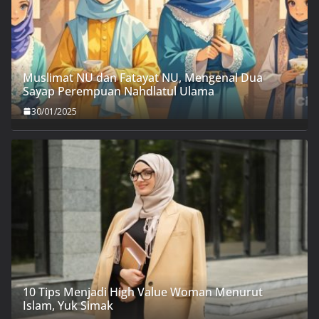
Muslimat NU dan Fatayat NU, Mengenal Dua
Sayap Perempuan Nahdlatul Ulama
30/01/2025
10 Tips Menjadi High Value Woman Menurut
Islam, Yuk Simak