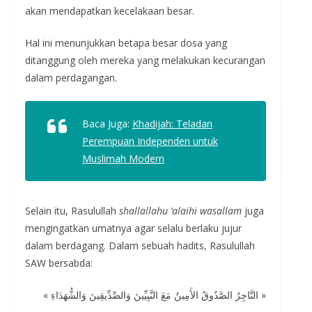
akan mendapatkan kecelakaan besar.
Hal ini menunjukkan betapa besar dosa yang
ditanggung oleh mereka yang melakukan kecurangan
dalam perdagangan.
Baca Juga:
Khadijah: Teladan
Perempuan Independen untuk
Muslimah Modern
Selain itu, Rasulullah
shallallahu ‘alaihi wasallam
juga
mengingatkan umatnya agar selalu berlaku jujur
dalam berdagang. Dalam sebuah hadits, Rasulullah
SAW bersabda:
« التَّاجِرُ الصَّدُوقُ الأَمِينُ مَعَ النَّبِيِّينَ وَالصِّدِّيقِينَ وَالشُّهَدَاءِ »