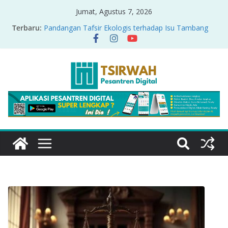
Jumat, Agustus 7, 2026
Terbaru:
Pandangan Tafsir Ekologis terhadap Isu Tambang
Nikel di Raja Ampat
PRODUK RELASI KUASA-IDIOLOGI PADA TAFSIR
ERA PERTENGAHAN
Sirah Nabawiyah
Oversharing dan Privasi dalam Al-Qur’an: “Ketika
Ayat Bicara Soal Curhat di Sosmed”
Menyikapi Fatherless, Kisah Lukman Menjadi
Cerminan