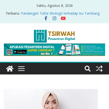
Sabtu, Agustus 8, 2026
Terbaru:
Pandangan Tafsir Ekologis terhadap Isu Tambang
Nikel di Raja Ampat
PRODUK RELASI KUASA-IDIOLOGI PADA TAFSIR
ERA PERTENGAHAN
Sirah Nabawiyah
Oversharing dan Privasi dalam Al-Qur’an: “Ketika
Ayat Bicara Soal Curhat di Sosmed”
Menyikapi Fatherless, Kisah Lukman Menjadi
Cerminan