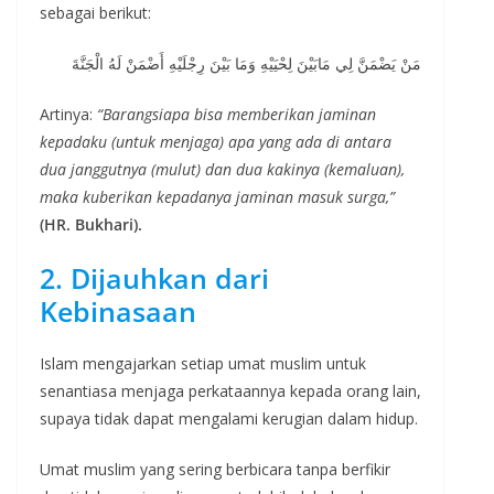
sebagai berikut:
مَنْ يَضْمَنَّ لِي مَابَيْنَ لِحْيَيْهِ وَمَا بَيْنَ رِجْلَيْهِ أَضْمَنْ لَهُ الْجَنَّةَ
Artinya:
“Barangsiapa bisa memberikan jaminan
kepadaku (untuk menjaga) apa yang ada di antara
dua janggutnya (mulut) dan dua kakinya (kemaluan),
maka kuberikan kepadanya jaminan masuk surga,”
(HR. Bukhari).
2. Dijauhkan dari
Kebinasaan
Islam mengajarkan setiap umat muslim untuk
senantiasa menjaga perkataannya kepada orang lain,
supaya tidak dapat mengalami kerugian dalam hidup.
Umat muslim yang sering berbicara tanpa berfikir