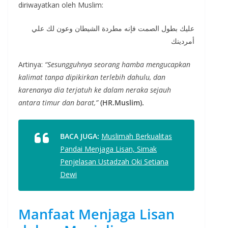
diriwayatkan oleh Muslim:
عليك بطول الصمت فإنه مطردة الشيطان وعون لك علي
أمردينك
Artinya:
“Sesungguhnya seorang hamba mengucapkan
kalimat tanpa dipikirkan terlebih dahulu, dan
karenanya dia terjatuh ke dalam neraka sejauh
antara timur dan barat,”
(HR.Muslim).
BACA JUGA:
Muslimah Berkualitas
Pandai Menjaga Lisan, Simak
Penjelasan Ustadzah Oki Setiana
Dewi
Manfaat Menjaga Lisan