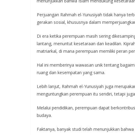
menunjukkan bahwa Islam mendukung kesetaraa
Perjuangan Rahmah el-Yunusiyah tidak hanya terba
gerakan sosial, khususnya dalam memperjuangk
Di era ketika perempuan masih sering dikesamping
lantang, menuntut kesetaraan dan keadilan. Kiprah
matriarkal, di mana perempuan memiliki peran pen
Hal ini memberinya wawasan unik tentang bagaim
ruang dan kesempatan yang sama.
Lebih lanjut, Rahmah el-Yunusiyah juga merupak
menguntungkan perempuan itu sendiri, tetapi jug
Melalui pendidikan, perempuan dapat berkontribu
budaya.
Faktanya, banyak studi telah menunjukkan bahwa