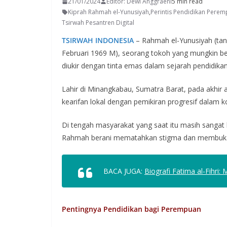
21/01/2024
Editor: Dewi Anggraeni
5 min read
Kiprah Rahmah el-Yunusiyah
,
Perintis Pendidikan Pere
Tsirwah Pesantren Digital
TSIRWAH INDONESIA
– Rahmah el-Yunusiyah (tang
Februari 1969 M), seorang tokoh yang mungkin be
diukir dengan tinta emas dalam sejarah pendidika
Lahir di Minangkabau, Sumatra Barat, pada akhi
kearifan lokal dengan pemikiran progresif dalam
Di tengah masyarakat yang saat itu masih sangat 
Rahmah berani mematahkan stigma dan membuka 
BACA JUGA:
Biografi Fatima al-Fihri:
Pentingnya Pendidikan bagi Perempuan