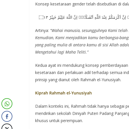
Konsep kesetaraan gender telah disebutkan di da
 اِنَّ اَكْرَمَكُمْ عِنْدَ اللّٰهِ اَتْقٰىكُمْۗ اِنَّ اللّٰهَ عَلِيْمٌ خَبِيْرٌ ۝١٣
Artinya:
“Wahai manusia, sesungguhnya Kami telah 
Kemudian, Kami menjadikan kamu berbangsa-bangs
yang paling mulia di antara kamu di sisi Allah ad
Mengetahui lagi Maha Teliti.”
Kedua ayat ini mendukung konsep pemberdayaan 
kesetaraan dan perlakuan adil terhadap semua ind
prinsip yang dianut oleh Rahmah el-Yunusiyah.
Kiprah Rahmah el-Yunusiyah
Dalam konteks ini, Rahmah tidak hanya sebagai pen
mendirikan sekolah Diniyah Puteri Padang Panjan
khusus untuk perempuan.