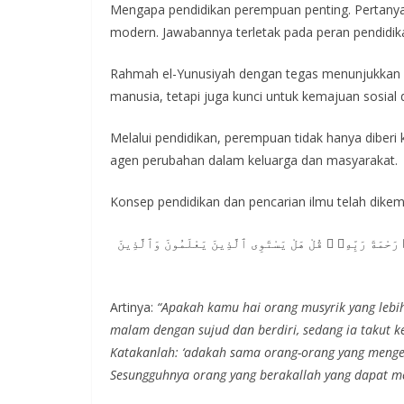
Mengapa pendidikan perempuan penting. Pertanyaan
modern. Jawabannya terletak pada peran pendid
Rahmah el-Yunusiyah dengan tegas menunjukkan 
manusia, tetapi juga kunci untuk kemajuan sosia
Melalui pendidikan, perempuan tidak hanya diber
agen perubahan dalam keluarga dan masyarakat.
Konsep pendidikan dan pencarian ilmu telah dike
رَحْمَةَ رَبِّهِۦ ۗ قُلْ هَلْ يَسْتَوِى ٱلَّذِينَ يَعْلَمُونَ وَٱلَّذِينَ
Artinya:
“Apakah kamu hai orang musyrik yang lebi
malam dengan sujud dan berdiri, sedang ia takut
Katakanlah: ‘adakah sama orang-orang yang menge
Sesungguhnya orang yang berakallah yang dapat m