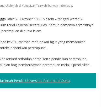
mpuan
,
Rahmah el-Yunusiyah
,
Tsirwah
,
Tsirwah Indonesia
,
gal lahir: 26 Oktober 1900 Masehi – tanggal wafat: 26
lum terlalu dikenal secara luas, namun namanya semestinya
n perempuan di dunia Islam.
r abad ke-19, Rahmah merupakan figur yang memadukan
 konteks pendidikan perempuan.
konservatif terhadap peran serta pendidikan perempuan,
jalan bagi pemberdayaan perempuan melalui pendidikan.
 Muslimah Pendiri Universitas Pertama di Dunia