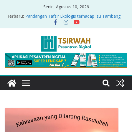
Senin, Agustus 10, 2026
Terbaru:
Pandangan Tafsir Ekologis terhadap Isu Tambang
Nikel di Raja Ampat
PRODUK RELASI KUASA-IDIOLOGI PADA TAFSIR
ERA PERTENGAHAN
Sirah Nabawiyah
Oversharing dan Privasi dalam Al-Qur’an: “Ketika
Ayat Bicara Soal Curhat di Sosmed”
Menyikapi Fatherless, Kisah Lukman Menjadi
Cerminan