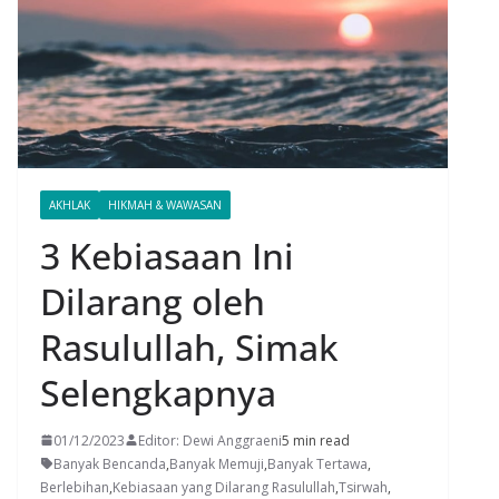
AKHLAK
HIKMAH & WAWASAN
3 Kebiasaan Ini
Dilarang oleh
Rasulullah, Simak
Selengkapnya
01/12/2023
Editor: Dewi Anggraeni
5 min read
Banyak Bencanda
,
Banyak Memuji
,
Banyak Tertawa
,
Berlebihan
,
Kebiasaan yang Dilarang Rasulullah
,
Tsirwah
,