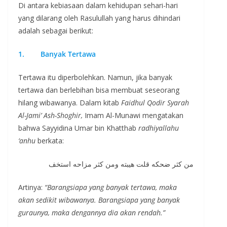
Di antara kebiasaan dalam kehidupan sehari-hari
yang dilarang oleh Rasulullah yang harus dihindari
adalah sebagai berikut:
1.
Banyak Tertawa
Tertawa itu diperbolehkan. Namun, jika banyak
tertawa dan berlebihan bisa membuat seseorang
hilang wibawanya. Dalam kitab
Faidhul Qodir Syarah
Al-Jami’ Ash-Shoghir,
Imam Al-Munawi mengatakan
bahwa Sayyidina Umar bin Khatthab
radhiyallahu
‘anhu
berkata:
من كثر ضحكه قلت هيبته ومن كثر مزاحه استخف
Artinya:
“Barangsiapa yang banyak tertawa, maka
akan sedikit wibawanya. Barangsiapa yang banyak
guraunya, maka dengannya dia akan rendah.”