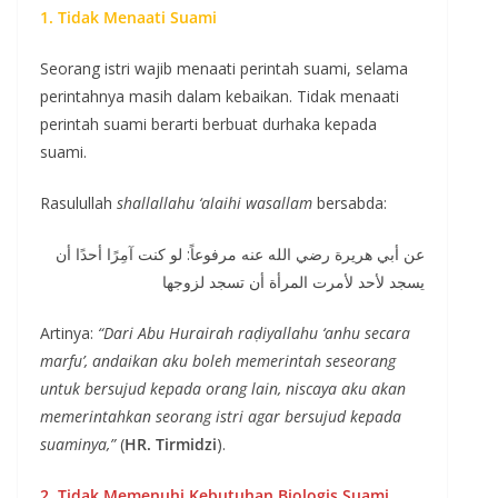
1. Tidak Menaati Suami
Seorang istri wajib menaati perintah suami, selama
perintahnya masih dalam kebaikan. Tidak menaati
perintah suami berarti berbuat durhaka kepada
suami.
Rasulullah
shallallahu ‘alaihi wasallam
bersabda:
عن أبي هريرة رضي الله عنه مرفوعاً: لو كنت آمِرًا أحدًا أن
يسجد لأحد لأمرت المرأة أن تسجد لزوجها
Artinya:
“Dari Abu Hurairah raḍiyallahu ‘anhu secara
marfu’, andaikan aku boleh memerintah seseorang
untuk bersujud kepada orang lain, niscaya aku akan
memerintahkan seorang istri agar bersujud kepada
suaminya,”
(
HR. Tirmidzi
).
2. Tidak Memenuhi Kebutuhan Biologis Suami