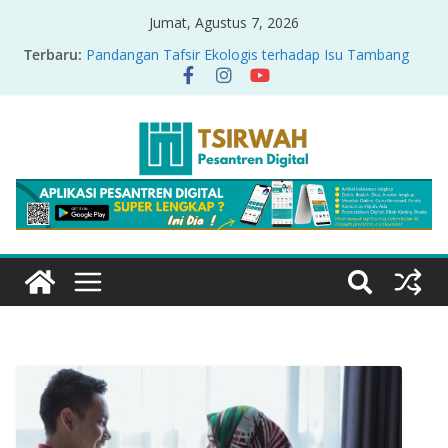
Jumat, Agustus 7, 2026
Terbaru:
Pandangan Tafsir Ekologis terhadap Isu Tambang
Nikel di Raja Ampat
PRODUK RELASI KUASA-IDIOLOGI PADA TAFSIR
ERA PERTENGAHAN
Sirah Nabawiyah
Oversharing dan Privasi dalam Al-Qur’an: “Ketika
Ayat Bicara Soal Curhat di Sosmed”
Menyikapi Fatherless, Kisah Lukman Menjadi
Cerminan