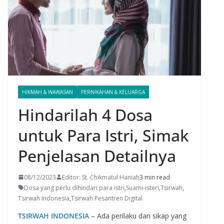
HIKMAH & WAWASAN
PERNIKAHAN & KELUARGA
Hindarilah 4 Dosa
untuk Para Istri, Simak
Penjelasan Detailnya
08/12/2023
Editor: St. Chikmatul Haniah
3 min read
Dosa yang perlu dihindari para istri
,
Suami-isteri
,
Tsirwah
,
Tsirwah Indonesia
,
Tsirwah Pesantren Digital
TSIRWAH INDONESIA
– Ada perilaku dan sikap yang