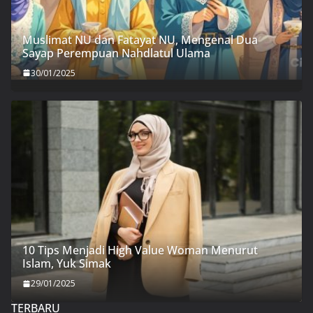
Muslimat NU dan Fatayat NU, Mengenal Dua
Sayap Perempuan Nahdlatul Ulama
30/01/2025
10 Tips Menjadi High Value Woman Menurut
Islam, Yuk Simak
29/01/2025
TERBARU