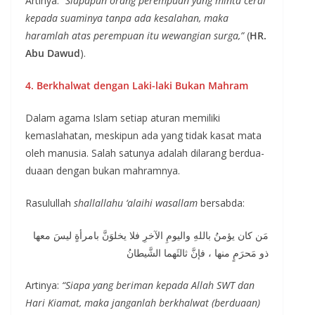
Artinya:
“Siapapun orang perempuan yang minta cerai
kepada suaminya tanpa ada kesalahan, maka
haramlah atas perempuan itu wewangian surga,”
(
HR.
Abu Dawud
).
4. Berkhalwat dengan Laki-laki Bukan Mahram
Dalam agama Islam setiap aturan memiliki
kemaslahatan, meskipun ada yang tidak kasat mata
oleh manusia. Salah satunya adalah dilarang berdua-
duaan dengan bukan mahramnya.
Rasulullah
shallallahu ‘alaihi wasallam
bersabda:
مَن كان يؤمنُ باللهِ واليومِ الآخرِ فلا يخلوَنَّ بامرأةٍ ليسَ معها
ذو مَحرَمٍ منها ، فإنَّ ثالثَهما الشَّيطانُ
Artinya:
“Siapa yang beriman kepada Allah SWT dan
Hari Kiamat, maka janganlah berkhalwat (berduaan)