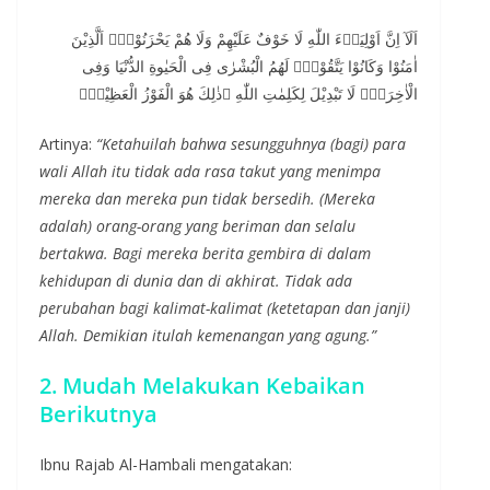
اَلَآ اِنَّ اَوْلِيَاۤءَ اللّٰهِ لَا خَوْفٌ عَلَيْهِمْ وَلَا هُمْ يَحْزَنُوْنَۚ اَلَّذِيْنَ
اٰمَنُوْا وَكَانُوْا يَتَّقُوْنَۗ لَهُمُ الْبُشْرٰى فِى الْحَيٰوةِ الدُّنْيَا وَفِى
الْاٰخِرَةِۗ لَا تَبْدِيْلَ لِكَلِمٰتِ اللّٰهِ ۗذٰلِكَ هُوَ الْفَوْزُ الْعَظِيْمُۗ
Artinya:
“Ketahuilah bahwa sesungguhnya (bagi) para
wali Allah itu tidak ada rasa takut yang menimpa
mereka dan mereka pun tidak bersedih. (Mereka
adalah) orang-orang yang beriman dan selalu
bertakwa. Bagi mereka berita gembira di dalam
kehidupan di dunia dan di akhirat. Tidak ada
perubahan bagi kalimat-kalimat (ketetapan dan janji)
Allah. Demikian itulah kemenangan yang agung.”
2. Mudah Melakukan Kebaikan
Berikutnya
Ibnu Rajab Al-Hambali mengatakan: