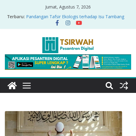
Jumat, Agustus 7, 2026
Terbaru:
Pandangan Tafsir Ekologis terhadap Isu Tambang
Nikel di Raja Ampat
PRODUK RELASI KUASA-IDIOLOGI PADA TAFSIR
ERA PERTENGAHAN
Sirah Nabawiyah
Oversharing dan Privasi dalam Al-Qur’an: “Ketika
Ayat Bicara Soal Curhat di Sosmed”
Menyikapi Fatherless, Kisah Lukman Menjadi
Cerminan